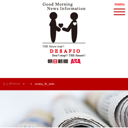
menu
トップページ
snsba_fb_dsfo