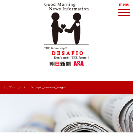
menu
トップページ
slpic_mosawa_mago5