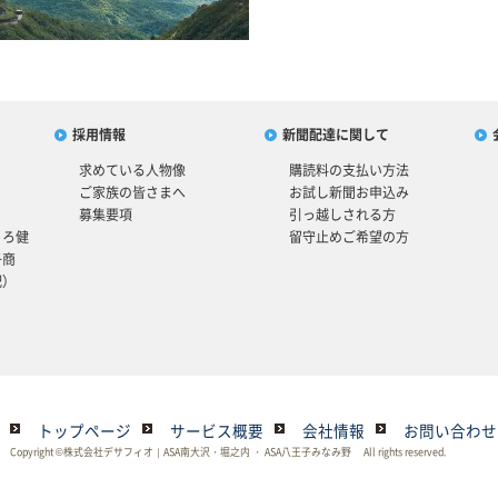
採用情報
新聞配達に関して
求めている人物像
購読料の支払い方法
ご家族の皆さまへ
お試し新聞お申込み
募集要項
引っ越しされる方
ころ健
留守止めご希望の方
子商
配）
トップページ
サービス概要
会社情報
お問い合わせ
Copyright ©株式会社デサフィオ｜ASA南大沢・堀之内 ・ ASA八王子みなみ野 All rights reserved.