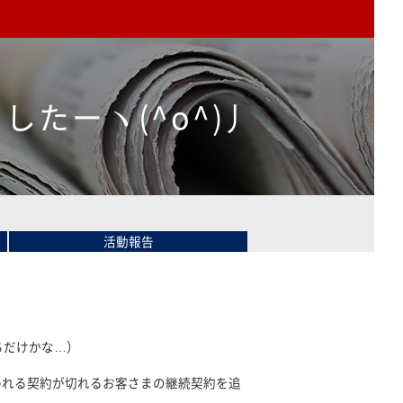
たーヽ(^o^)丿
活動報告
ちだけかな…）
われる契約が切れるお客さまの継続契約を追