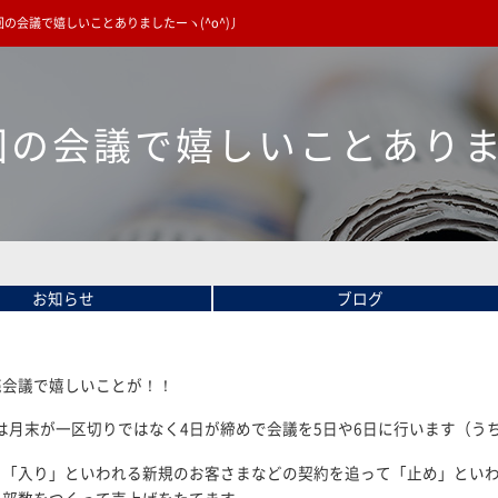
回の会議で嬉しいことありましたーヽ(^o^)丿
回の会議で嬉しいことありまし
お知らせ
ブログ
売会議で嬉しいことが！！
は月末が一区切りではなく4日が締めで会議を5日や6日に行います（う
、「入り」といわれる新規のお客さまなどの契約を追って「止め」とい
の部数をつくって売上げをたてます。