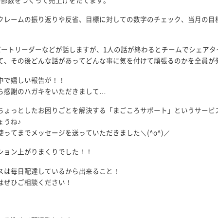
クレームの振り返りや反省、目標に対しての数字のチェック、当月の目
パートリーダーなどが話しますが、1人の話が終わるとチームでシェア
て、その後どんな話があってどんな事に気を付けて頑張るのかを全員が
中で嬉しい報告が！！
ら感謝のハガキをいただきまして…
ちょっとしたお困りごとを解決する「まごころサポート」というサービ
ょうね♪
使ってまでメッセージを送っていただきました＼(^o^)／
ション上がりまくりでした！！
スは毎日配達しているから出来ること！
はぜひご相談ください！