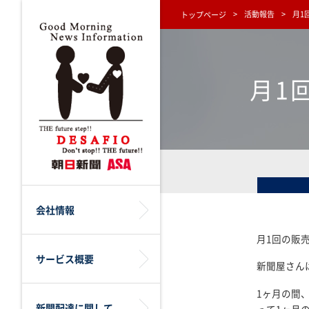
活動報告
月1
トップページ
月1
会社情報
月1回の販
サービス概要
新聞屋さん
1ヶ月の間
新聞配達に関して
って1ヶ月