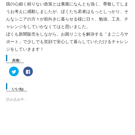
国の心細く頼りない政策とは裏腹になんとも強く、尊敬してしま
うお考えに感動しましたが、ぼくたち若者はもっとしっかり、そ
んなシニアの方々が前向きに暮らせる様に日々、勉強、工夫、チ
ャレンジをしていかなくてはと思いました。
ぼくも新聞販売をしながら、お困りごとを解決する「まごころサ
ポート」で少しでも笑顔で安心して暮らしていただけるチャレン
ジをしていきます！
共有:
ク
Facebook
リ
で
ッ
共
ク
有
し
す
て
る
いいね:
Twitter
に
で
は
共
ク
読み込み中...
有
リ
(新
ッ
し
ク
い
し
ウ
て
ィ
く
ン
だ
ド
さ
ウ
い