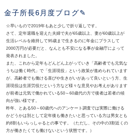
金子所長6月度ブログ✎
☆早いもので2019年もあと少しで折り返しです。
さて、定年退職を迎えた夫婦で夫が65歳以上、妻が60歳以上が
生活レベルを維持して95歳まで生きるのに年金にプラスして
2000万円が必要だと、なんとも不安になる事が金融庁によって
発表されました。
また、これから定年もどんどん上がっていき「高齢者でも元気な
うちは働く時代」で「生涯現役」という政策が進められています
が、高齢者でも働ける喜びや生きがいがあって良いという方、生
涯現役は生涯労役だという方など様々な意見やお考えがあります
が前者は元気で働かれている50～60歳代の方で後者は若者の傾
向が強い様です。
昨年、とある50～60歳代へのアンケート調査では実際に働ける
かどうかは別として定年後も働きたいと思っている方は男女とも
約8割もいらっしゃるとの事です。（ただし、その中の3割近くの
方が働きたくても働けないという状態です。）