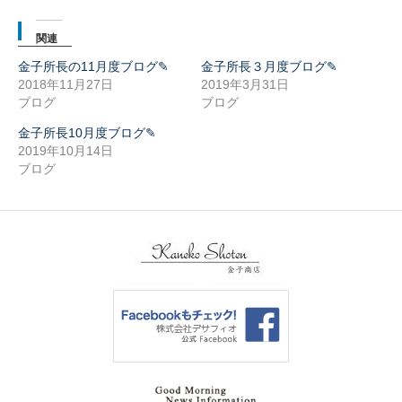
で
(新
開
し
き
い
ま
ウ
関連
す)
ィ
ン
ド
金子所長の11月度ブログ✎
金子所長３月度ブログ✎
ウ
2018年11月27日
2019年3月31日
で
開
ブログ
ブログ
き
ま
す)
金子所長10月度ブログ✎
2019年10月14日
ブログ