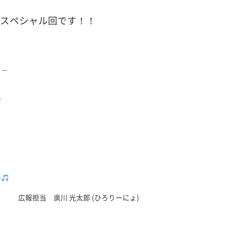
るスペシャル回です！！
＿＿
子
〜
広報担当 廣川 光太郎 (ひろりーにょ)