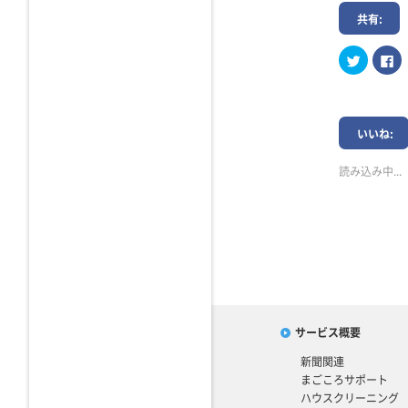
共有:
ク
Fa
リ
で
ッ
共
ク
有
し
す
て
る
Twitter
に
で
は
いいね:
共
ク
有
リ
(新
ッ
読み込み中...
し
ク
い
し
ウ
て
ィ
く
ン
だ
ド
さ
ウ
い
で
(
開
し
き
い
ま
ウ
す)
ィ
ン
ド
ウ
サービス概要
で
開
新聞関連
き
ま
まごころサポート
す
ハウスクリーニング