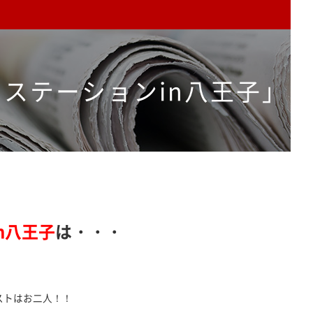
ステーションin八王子」
n八王子
は・・・
放送
ストはお二人！！