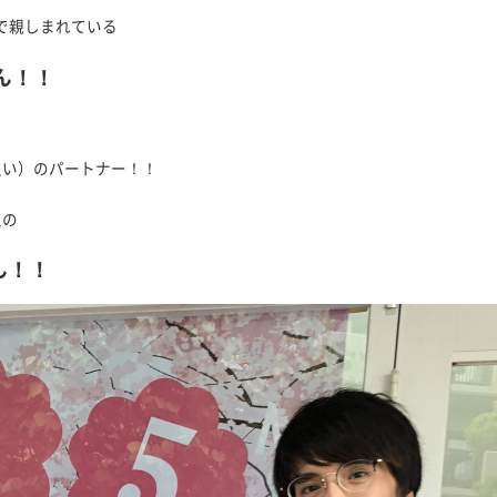
で親しまれている
ん！！
良い）のパートナー！！
沢
の
ん！！