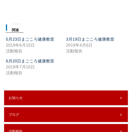
ウ
て
ィ
く
ン
だ
ド
さ
ウ
い
で
(新
開
し
き
い
ま
ウ
関連
す)
ィ
ン
ド
5月23日まごころ健康教室
3月19日まごころ健康教室
ウ
2019年6月15日
2019年4月6日
で
開
活動報告
活動報告
き
ま
す)
6月20日まごころ健康教室
2019年7月15日
活動報告
お知らせ
ブログ
活動報告