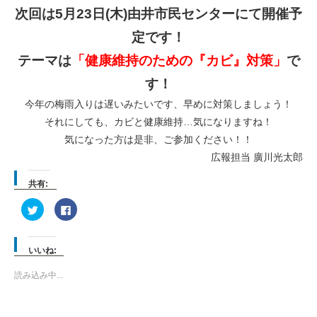
次回は5月23日(木)由井市民センターにて開催予
定です！
テーマは
「健康維持のための『カビ』対策」
で
す！
今年の梅雨入りは遅いみたいです、早めに対策しましょう！
それにしても、カビと健康維持…気になりますね！
気になった方は是非、ご参加ください！！
広報担当 廣川光太郎
共有:
ク
Facebook
リ
で
ッ
共
ク
有
し
す
て
る
いいね:
Twitter
に
で
は
共
ク
読み込み中...
有
リ
(新
ッ
し
ク
い
し