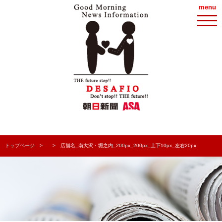
menu
トップページ
店舗名_南大沢・堀之内_200px_200px_上下10px_左右20px